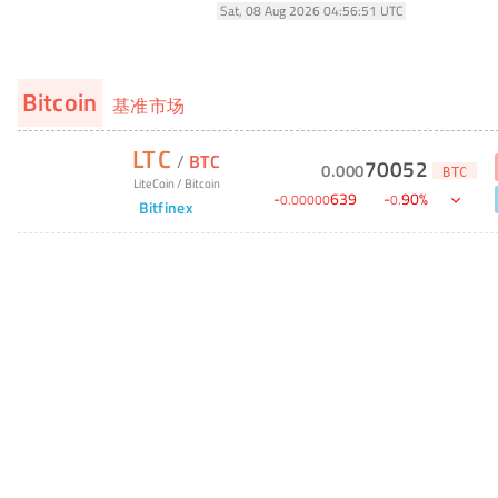
Sat, 08 Aug 2026 04:56:51 UTC
Bitcoin
基准市场
LTC
/
BTC
70052
0
.
000
BTC
LiteCoin
/
Bitcoin
-
639
-
90
%
0
.
00000
0
.
Bitfinex