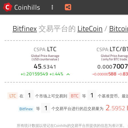
Coinhills
Bitfinex
交易平台的
LiteCoin
/
Bitcoi
LTC
LTC/B
CSPA:
CSPA:
Global Price Average
Global Price Averag
( USD countervalue )
( only for BTC trade 
45
700
.
5341
0
.
000
+
20159549
+
44
%
-
588
-
8
0
.
0
.
0
.
00000
0
.
1
1
LTC
BTC
在
个市场上可交易到
等
个基准货币。最近
2
1
.
5952
Bitfinex
等
个交易平台进行的总交易量为
所有统计数据以登记在Coinhills的交易平台所提供的信息为准计算。