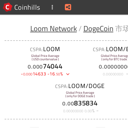
Coinhills
Loom Network
/
DogeCoin
市
LOOM
LOOM/
CSPA:
CSPA:
Global Price Average
Global Price Averag
( USD countervalue )
( only for BTC trade 
74044
0
.
000
0
.
0000000
-
14633
-
16
%
0
.
000
.
50
0
.
00000000
LOOM/DOGE
CSPA:
Global Price Average
( only for DOGE trade )
835834
0
.
00
%
0
.
00000000
0
.
00