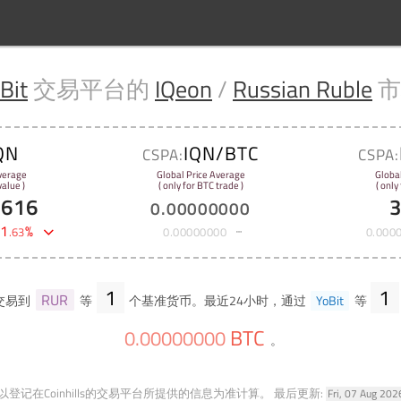
Bit
交易平台的
IQeon
/
Russian Ruble
市
QN
IQN/BTC
CSPA:
CSPA:
verage
Global Price Average
Globa
alue )
( only for BTC trade )
( only
2616
0
.
00000000
-
1
%
.
63
0
.
00000000
0
.
000
1
1
RUR
交易到
等
个基准货币。最近24小时，通过
YoBit
等
BTC
0
.
00000000
。
登记在Coinhills的交易平台所提供的信息为准计算。
最后更新:
Fri, 07 Aug 20