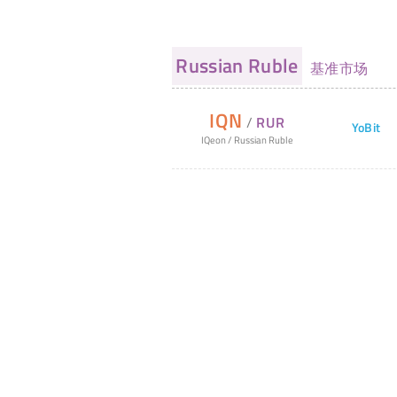
Russian Ruble
基准市场
IQN
/
RUR
YoBit
IQeon
/
Russian Ruble