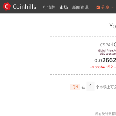
Coinhills
行情牌
市场
新闻资讯
分享
Yo
I
CSPA:
Global Price A
( USD counterv
266
0
.
0
-
44152
0
.
000
1
IQN
在
个市场上可
所有统计数据以