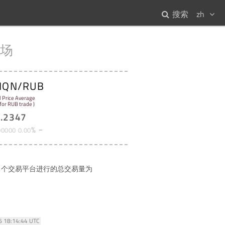
搜索
zh
场
IQN/RUB
l Price Average
 for RUB trade )
3
.
2347
%
00000
0
.
00
个交易平台进行的总交易量为
26 18:14:44 UTC