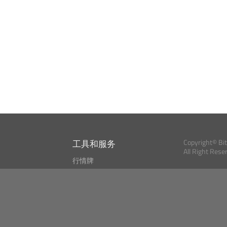
工具和服务
Copyright© Bi
All Right Rese
行情牌
?
比特币 显示器
Bitcoin, Ether an
cryptocurrencies 
市场探测器
新闻资讯
搜索
Public API