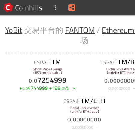
Coinhills
YoBit
交易平台的
FANTOM
/
Ethereum
场
FTM
FTM/B
CSPA:
CSPA:
Global Price Average
Global Price Averag
( USD countervalue )
( only for BTC trade 
7254999
0
.
0
0
.
0000000
+
4744999
+
189
%
0
.
0
.
04
0
.
00000000
FTM/ETH
CSPA:
Global Price Average
( only for ETH trade )
0
.
00000000
0
.
00000000