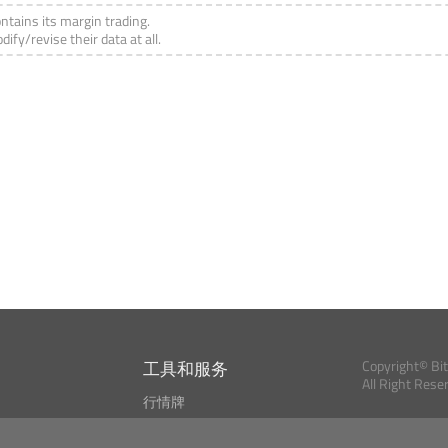
ntains its margin trading.
fy/revise their data at all.
工具和服务
Copyright© Bi
All Right Rese
行情牌
?
比特币 显示器
Bitcoin, Ether an
cryptocurrencies 