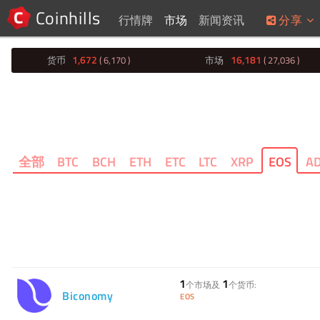
Coinhills
行情牌
市场
新闻资讯
分享
1,672
16,181
货币
( 6,170 )
市场
( 27,036 )
全部
BTC
BCH
ETH
ETC
LTC
XRP
EOS
A
1
1
个市场及
个货币:
Biconomy
EOS