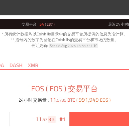
54
交易平台
( 287 )
最近24 小
* 所有统计数据均以Coinhills目录中的交易平台所提供的信息为准计算。
** 括号内的数字为登记在Coinhills的交易平台和市场的数量。
最近更新:
Sat, 08 Aug 2026 18:58:32 UTC
DA
DASH
XMR
EOS ( EOS ) 交易平台
11
991,949
24小时交易量
:
BTC
(
EOS
)
.
5735
11
#1
.
57
BTC