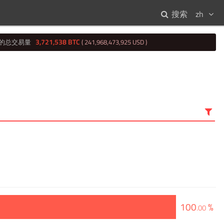
搜索
zh
3,721,538 BTC
时的总交易量
( 241,968,473,925 USD )
100
%
.
00