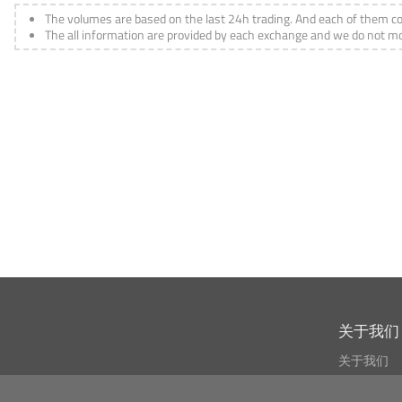
The volumes are based on the last 24h trading. And each of them co
The all information are provided by each exchange and we do not modi
关于我们
关于我们
什么叫CSPA