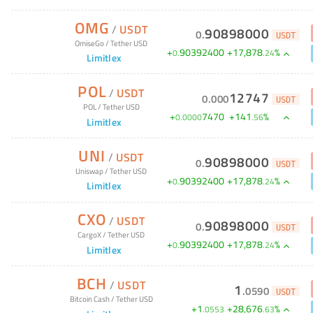
OMG
/
USDT
90898000
0
.
USDT
OmiseGo
/
Tether USD
+
90392400
+
17,878
%
0
.
.
24
Limitlex
POL
/
USDT
12747
0
.
000
USDT
POL
/
Tether USD
+
7470
+
141
%
0
.
0000
.
56
Limitlex
UNI
/
USDT
90898000
0
.
USDT
Uniswap
/
Tether USD
+
90392400
+
17,878
%
0
.
.
24
Limitlex
CXO
/
USDT
90898000
0
.
USDT
CargoX
/
Tether USD
+
90392400
+
17,878
%
0
.
.
24
Limitlex
BCH
/
USDT
1
.
0590
USDT
Bitcoin Cash
/
Tether USD
+
1
+
28,676
%
.
0553
.
63