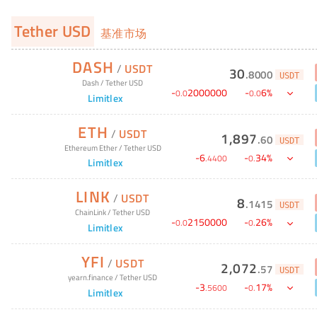
Tether USD
基准市场
DASH
/
USDT
30
.
8000
USDT
Dash
/
Tether USD
-
2000000
-
6
%
0
.
0
0
.
0
Limitlex
ETH
/
USDT
1,897
.
60
USDT
Ethereum Ether
/
Tether USD
-
6
-
34
%
.
4400
0
.
Limitlex
LINK
/
USDT
8
.
1415
USDT
ChainLink
/
Tether USD
-
2150000
-
26
%
0
.
0
0
.
Limitlex
YFI
/
USDT
2,072
.
57
USDT
yearn.finance
/
Tether USD
-
3
-
17
%
.
5600
0
.
Limitlex