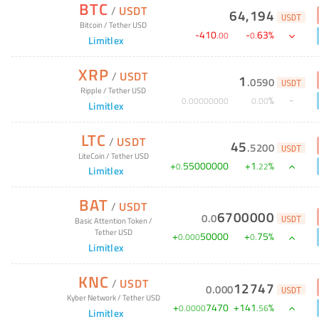
BTC
/
USDT
64,194
USDT
Bitcoin
/
Tether USD
-
410
-
63
%
.
00
0
.
Limitlex
XRP
/
USDT
1
.
0590
USDT
Ripple
/
Tether USD
%
0
.
00000000
0
.
00
Limitlex
LTC
/
USDT
45
.
5200
USDT
LiteCoin
/
Tether USD
+
55000000
+
1
%
0
.
.
22
Limitlex
BAT
/
USDT
6700000
0
.
0
USDT
Basic Attention Token
/
Tether USD
+
50000
+
75
%
0
.
000
0
.
Limitlex
KNC
/
USDT
12747
0
.
000
USDT
Kyber Network
/
Tether USD
+
7470
+
141
%
0
.
0000
.
56
Limitlex