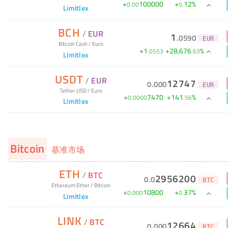
+
100000
+
12
%
0
.
00
0
.
Limitlex
BCH
/
EUR
1
.
0590
EUR
Bitcoin Cash
/
Euro
+
1
+
28,676
%
.
0553
.
63
Limitlex
USDT
/
EUR
12747
0
.
000
EUR
Tether USD
/
Euro
+
7470
+
141
%
0
.
0000
.
56
Limitlex
Bitcoin
基准市场
ETH
/
BTC
2956200
0
.
0
BTC
Ethereum Ether
/
Bitcoin
+
10800
+
37
%
0
.
000
0
.
Limitlex
LINK
/
BTC
12664
0
.
000
BTC