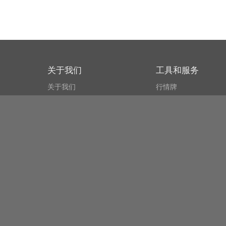
关于我们
工具和服务
关于我们
行情牌
什么叫CSPA?
比特币 显示器
用户协议
市场探测器
新闻资讯
搜索
Public API
Copyright© Bithumb.
All Right Reserved.
Bitcoin, Ether and all other
cryptocurrencies markets' live price