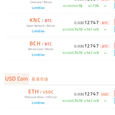
ChainLink
/
Bitcoin
+
16
+
13
%
0
.
000000
0
.
Limitlex
KNC
/
BTC
12747
0
.
000
BTC
Kyber Network
/
Bitcoin
+
7470
+
141
%
0
.
0000
.
56
Limitlex
BCH
/
BTC
12747
0
.
000
BTC
Bitcoin Cash
/
Bitcoin
+
7470
+
141
%
0
.
0000
.
56
Limitlex
USD Coin
基准市场
ETH
/
USDC
12747
0
.
000
USDC
Ethereum Ether
/
USD Coin
+
7470
+
141
%
0
.
0000
.
56
Limitlex