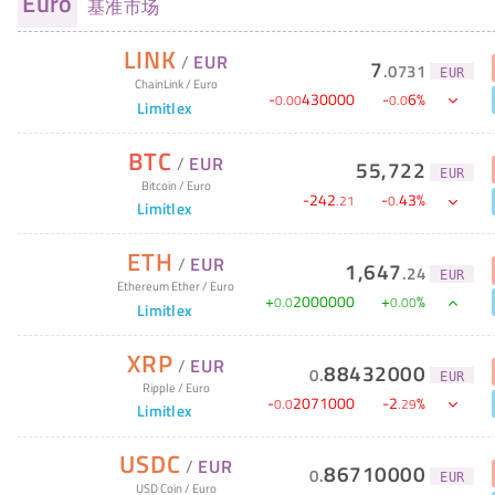
Euro
基准市场
LINK
/
EUR
7
.
0731
EUR
ChainLink
/
Euro
-
430000
-
6
%
0
.
00
0
.
0
Limitlex
BTC
/
EUR
55,722
EUR
Bitcoin
/
Euro
-
242
-
43
%
.
21
0
.
Limitlex
ETH
/
EUR
1,647
.
24
EUR
Ethereum Ether
/
Euro
+
2000000
+
%
0
.
0
0
.
00
Limitlex
XRP
/
EUR
88432000
0
.
EUR
Ripple
/
Euro
-
2071000
-
2
%
0
.
0
.
29
Limitlex
USDC
/
EUR
86710000
0
.
EUR
USD Coin
/
Euro