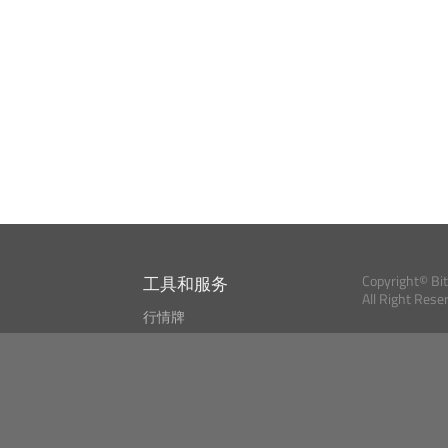
工具和服务
Copyright© Bi
All Right Rese
行情牌
?
比特币 显示器
Bitcoin, Ether an
cryptocurrencies 
市场探测器
新闻资讯
搜索
Public API