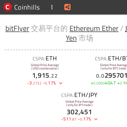
Coinhills
bitFlyer
交易平台的
Ethereum Ether
/
Yen
市场
ETH
ETH/B
CSPA:
CSPA:
Global Price Average
Global Price Averag
( USD countervalue )
( only for BTC trade 
1,915
29570
.
22
0
.
0
-
3
-
17
%
+
4047
+
1
.
2732
0
.
0
.
0000
0
.
ETH/JPY
CSPA:
Global Price Average
( only for JPY trade )
302,451
-
511
-
17
%
.
87
0
.