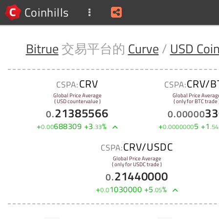
Coinhills
Bitrue
交易平台的
Curve
/
USD Coi
CRV
CRV/B
CSPA:
CSPA:
Global Price Average
Global Price Averag
( USD countervalue )
( only for BTC trade 
21385566
33
0
.
0
.
00000
+
688309
+
3
%
+
5
+
1
0
.
00
.
33
0
.
0000000
.
54
CRV/USDC
CSPA:
Global Price Average
( only for USDC trade )
21440000
0
.
+
1030000
+
5
%
0
.
0
.
05