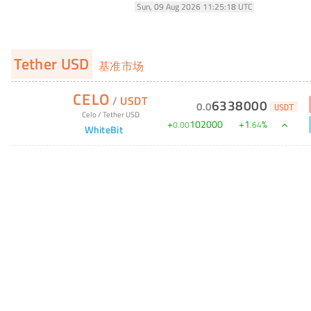
Sun, 09 Aug 2026 11:25:18 UTC
Tether USD
基准市场
CELO
/
USDT
6338000
0
.
0
USDT
Celo
/
Tether USD
+
102000
+
1
%
0
.
00
.
64
WhiteBit