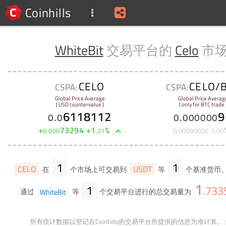
Coinhills
WhiteBit
交易平台的
Celo
市
CELO
CELO/
CSPA:
CSPA:
Global Price Average
Global Price Averag
( USD countervalue )
( only for BTC trade 
6118112
9
0
.
0
0
.
000000
+
73294
+
1
%
0
.
000
.
21
0
.
00000000
0
.
00
1
1
CELO
USDT
在
个市场上可交易到
等
个基准货币。
1
1
.
733
通过
WhiteBit
等
个交易平台进行的总交易量为
所有统计数据以登记在Coinhills的交易平台所提供的信息为准计算。