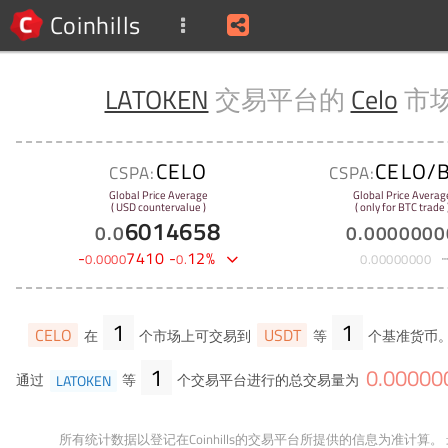
Coinhills
LATOKEN
交易平台的
Celo
市
CELO
CELO/
CSPA:
CSPA:
Global Price Average
Global Price Averag
( USD countervalue )
( only for BTC trade 
6014658
0
.
0
0
.
0000000
-
7410
-
12
%
0
.
0000
0
.
0
.
00000000
1
1
CELO
USDT
在
个市场上可交易到
等
个基准货币。
1
0
.
00000
通过
LATOKEN
等
个交易平台进行的总交易量为
所有统计数据以登记在Coinhills的交易平台所提供的信息为准计算。