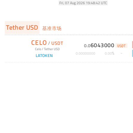
Fri, 07 Aug 2026 19:48:42 UTC
Tether USD
基准市场
CELO
/
USDT
6043000
0
.
0
USDT
Celo
/
Tether USD
%
0
.
00000000
0
.
00
LATOKEN