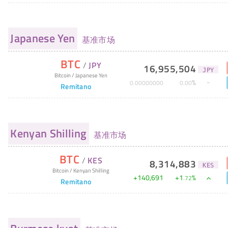
Japanese Yen
基准市场
BTC
/
JPY
16,955,504
JPY
Bitcoin
/
Japanese Yen
%
0
.
00000000
0
.
00
Remitano
Kenyan Shilling
基准市场
BTC
/
KES
8,314,883
KES
Bitcoin
/
Kenyan Shilling
+
140,691
+
1
%
.
72
Remitano