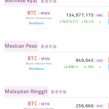
Burmese kyat
基准市场
BTC
/
MMK
134,977,175
MMK
Bitcoin
/
Burmese kyat
+
19,073,711
+
16
%
.
46
Remitano
Mexican Peso
基准市场
BTC
/
MXN
949,045
MXN
Bitcoin
/
Mexican Peso
+
3,308
+
35
%
.
53
0
.
Remitano
Malaysian Ringgit
基准市场
BTC
/
MYR
256,666
MYR
Bitcoin
/
Malaysian Ringgit