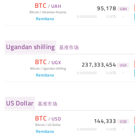
BTC
/
UAH
95,178
UAH
Bitcoin
/
Ukrainian Hryvnia
%
0
.
00000000
0
.
00
Remitano
Ugandan shilling
基准市场
BTC
/
UGX
237,333,454
UGX
Bitcoin
/
Ugandan shilling
%
0
.
00000000
0
.
00
Remitano
US Dollar
基准市场
BTC
/
USD
144,333
USD
Bitcoin
/
US Dollar
%
0
.
00000000
0
.
00
Remitano