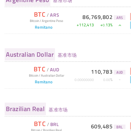
基准市场
BTC
/
ARS
86,769,802
ARS
Bitcoin
/
Argentine Peso
+
112,413
+
13
%
0
.
Remitano
Australian Dollar
基准市场
BTC
/
AUD
110,783
AUD
Bitcoin
/
Australian Dollar
%
0
.
00000000
0
.
00
Remitano
Brazilian Real
基准市场
BTC
/
BRL
609,485
BRL
Bitcoin
/
Brazilian Real