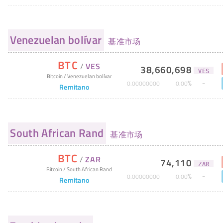
Venezuelan bolívar
基准市场
BTC
/
VES
38,660,698
VES
Bitcoin
/
Venezuelan bolívar
%
0
.
00000000
0
.
00
Remitano
South African Rand
基准市场
BTC
/
ZAR
74,110
ZAR
Bitcoin
/
South African Rand
%
0
.
00000000
0
.
00
Remitano