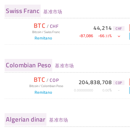
Swiss Franc
基准市场
BTC
/
CHF
44,214
CHF
Bitcoin
/
Swiss Franc
-
87,086
-
66
%
.
33
Remitano
Colombian Peso
基准市场
BTC
/
COP
204,838,708
COP
Bitcoin
/
Colombian Peso
%
0
.
00000000
0
.
00
Remitano
Algerian dinar
基准市场