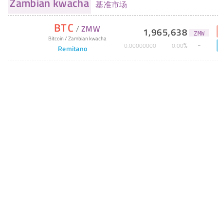
Zambian kwacha
基准市场
BTC
/
ZMW
1,965,638
ZMW
Bitcoin
/
Zambian kwacha
%
0
.
00000000
0
.
00
Remitano