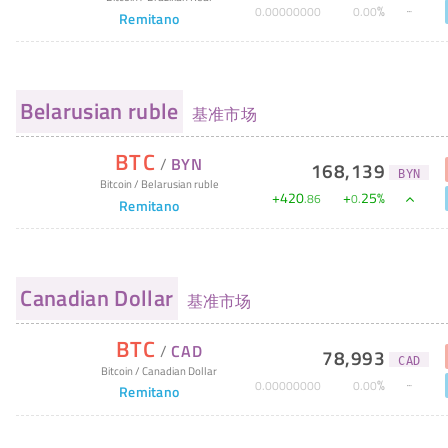
%
0
.
00000000
0
.
00
Remitano
Belarusian ruble
基准市场
BTC
/
BYN
168,139
BYN
Bitcoin
/
Belarusian ruble
+
420
+
25
%
.
86
0
.
Remitano
Canadian Dollar
基准市场
BTC
/
CAD
78,993
CAD
Bitcoin
/
Canadian Dollar
%
0
.
00000000
0
.
00
Remitano