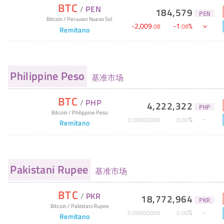
BTC
/
PEN
184,579
PEN
Bitcoin
/
Peruvian Nuevo Sol
-
2,009
-
1
%
.
08
.
08
Remitano
Philippine Peso
基准市场
BTC
/
PHP
4,222,322
PHP
Bitcoin
/
Philippine Peso
%
0
.
00000000
0
.
00
Remitano
Pakistani Rupee
基准市场
BTC
/
PKR
18,772,964
PKR
Bitcoin
/
Pakistani Rupee
%
0
.
00000000
0
.
00
Remitano