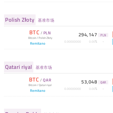
Polish Złoty
基准市场
BTC
/
PLN
294,147
PLN
Bitcoin
/
Polish Złoty
%
0
.
00000000
0
.
00
Remitano
Qatari riyal
基准市场
BTC
/
QAR
53,048
QAR
Bitcoin
/
Qatari riyal
%
0
.
00000000
0
.
00
Remitano