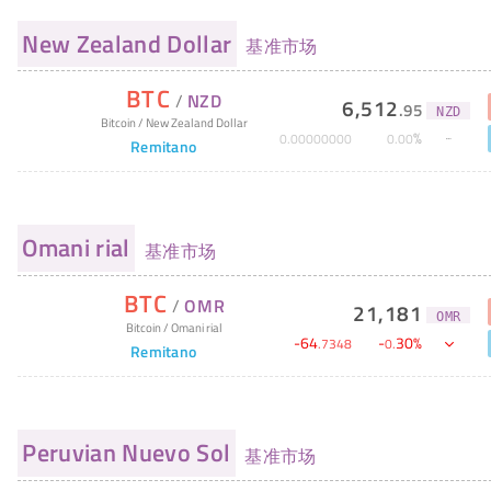
New Zealand Dollar
基准市场
BTC
/
NZD
6,512
.
95
NZD
Bitcoin
/
New Zealand Dollar
%
0
.
00000000
0
.
00
Remitano
Omani rial
基准市场
BTC
/
OMR
21,181
OMR
Bitcoin
/
Omani rial
-
64
-
30
%
.
7348
0
.
Remitano
Peruvian Nuevo Sol
基准市场