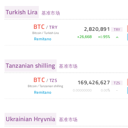
Turkish Lira
基准市场
BTC
/
TRY
2,820,891
TRY
Bitcoin
/
Turkish Lira
+
26,668
+
95
%
0
.
Remitano
Tanzanian shilling
基准市场
BTC
/
TZS
169,426,627
TZS
Bitcoin
/
Tanzanian shilling
%
0
.
00000000
0
.
00
Remitano
Ukrainian Hryvnia
基准市场