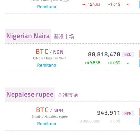
-
4,194
-
1
%
.
63
.
61
Remitano
Nigerian Naira
基准市场
BTC
/
NGN
88,818,478
NGN
Bitcoin
/
Nigerian Naira
+
49,838
+
6
%
0
.
0
Remitano
Nepalese rupee
基准市场
BTC
/
NPR
943,911
NPR
Bitcoin
/
Nepalese rupee
%
0
.
00000000
0
.
00
Remitano