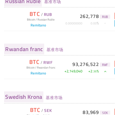
Russian Ruble
基准市场
BTC
/
RUB
262,778
RUB
Bitcoin
/
Russian Ruble
%
0
.
00000000
0
.
00
Remitano
Rwandan franc
基准市场
BTC
/
RWF
93,276,522
RWF
Bitcoin
/
Rwandan franc
+
2,149,040
+
2
%
.
36
Remitano
Swedish Krona
基准市场
BTC
/
SEK
83,969
SEK