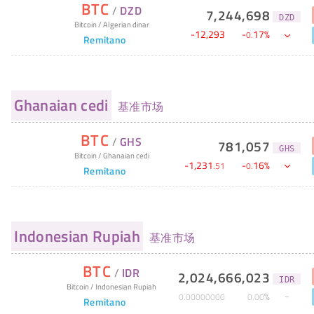
BTC
/
DZD
7,244,698
DZD
Bitcoin
/
Algerian dinar
-
12,293
-
17
%
0
.
Remitano
Ghanaian cedi
基准市场
BTC
/
GHS
781,057
GHS
Bitcoin
/
Ghanaian cedi
-
1,231
-
16
%
.
51
0
.
Remitano
Indonesian Rupiah
基准市场
BTC
/
IDR
2,024,666,023
IDR
Bitcoin
/
Indonesian Rupiah
%
0
.
00000000
0
.
00
Remitano