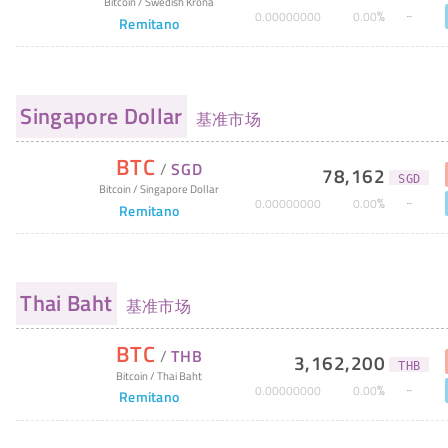
Bitcoin
/
Swedish Krona
%
0
.
00000000
0
.
00
Remitano
Singapore Dollar
基准市场
BTC
/
SGD
78,162
SGD
Bitcoin
/
Singapore Dollar
%
0
.
00000000
0
.
00
Remitano
Thai Baht
基准市场
BTC
/
THB
3,162,200
THB
Bitcoin
/
Thai Baht
%
0
.
00000000
0
.
00
Remitano