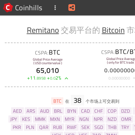
Coinhills
Remitano
交易平台的
Bitcoin
市
BTC/B
BTC
CSPA:
CSPA:
Global Price Averag
Global Price Average
( only for BTC trade 
( USD countervalue )
65,010
0
.
0000000
+
11
+
2
%
.
8958
0
.
0
0
.
00000000
38
BTC
在
个市场上可交易到
AED
ARS
AUD
BRL
BYN
CAD
CHF
COP
DZD
JPY
KES
MMK
MXN
MYR
NGN
NPR
NZD
OMR
PKR
PLN
QAR
RUB
RWF
SEK
SGD
THB
TRY