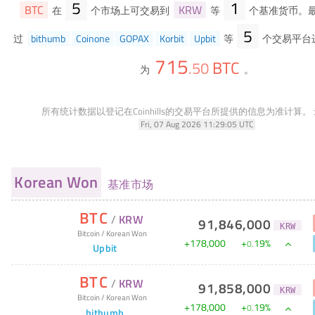
5
1
BTC
KRW
在
个市场上可交易到
等
个基准货币。最
5
过
bithumb
Coinone
GOPAX
Korbit
Upbit
等
个交易平台
715
BTC
.
50
为
。
所有统计数据以登记在Coinhills的交易平台所提供的信息为准计算。
Fri, 07 Aug 2026 11:29:05 UTC
Korean Won
基准市场
BTC
/
KRW
91,846,000
KRW
Bitcoin
/
Korean Won
+
178,000
+
19
%
0
.
Upbit
BTC
/
KRW
91,858,000
KRW
Bitcoin
/
Korean Won
+
178,000
+
19
%
0
.
bithumb