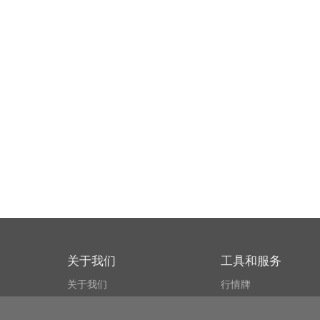
关于我们
工具和服务
关于我们
行情牌
什么叫CSPA?
比特币 显示器
用户协议
市场探测器