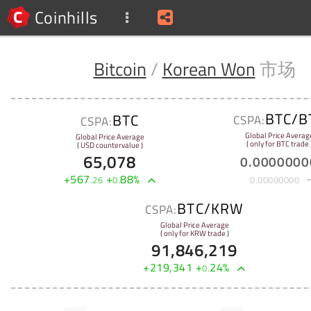
Coinhills
Bitcoin
/
Korean Won
市场
BTC/B
BTC
CSPA:
CSPA:
Global Price Averag
Global Price Average
( only for BTC trade 
( USD countervalue )
65,078
0
.
0000000
+
567
+
88
%
.
26
0
.
0
.
00000000
BTC/KRW
CSPA:
Global Price Average
( only for KRW trade )
91,846,219
+
219,341
+
24
%
0
.