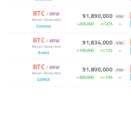
BTC
/
KRW
91,890,000
KRW
Bitcoin
/
Korean Won
+
200,000
+
22
%
0
.
Coinone
BTC
/
KRW
91,834,000
KRW
Bitcoin
/
Korean Won
+
109,000
+
12
%
0
.
Korbit
BTC
/
KRW
91,800,000
KRW
Bitcoin
/
Korean Won
+
300,000
+
33
%
0
.
GOPAX