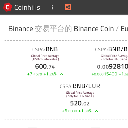
Coinhills
Binance
交易平台的
Binance Coin
/
Eu
BNB
BNB/B
CSPA:
CSPA:
Global Price Average
Global Price Averag
( USD countervalue )
( only for BTC trade 
600
9281
.
74
0
.
00
+
7
+
1
%
+
15400
+
1
.
4679
.
26
0
.
000
.
6
BNB/EUR
CSPA:
Global Price Average
( only for EUR trade )
520
.
02
+
6
+
1
%
.
6800
.
30