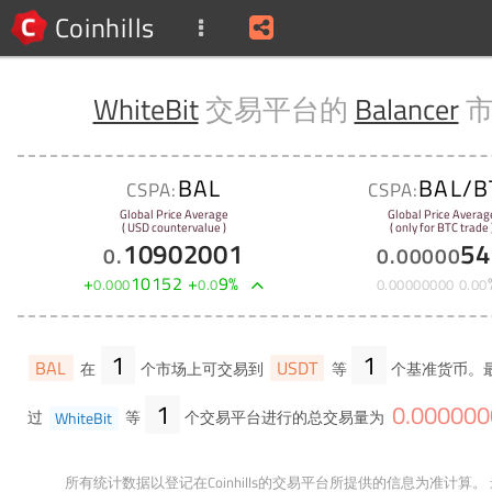
Coinhills
WhiteBit
交易平台的
Balancer
市
BAL
BAL/B
CSPA:
CSPA:
Global Price Average
Global Price Averag
( USD countervalue )
( only for BTC trade 
10902001
54
0
.
0
.
00000
+
10152
+
9
%
0
.
000
0
.
0
0
.
00000000
0
.
00
1
1
BAL
USDT
在
个市场上可交易到
等
个基准货币。
1
0
.
000000
过
WhiteBit
等
个交易平台进行的总交易量为
所有统计数据以登记在Coinhills的交易平台所提供的信息为准计算。