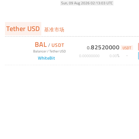
Sun, 09 Aug 2026 02:13:03 UTC
Tether USD
基准市场
BAL
/
USDT
82520000
0
.
USDT
Balancer
/
Tether USD
%
0
.
00000000
0
.
00
WhiteBit