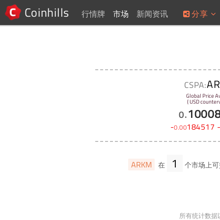
Coinhills
行情牌
市场
新闻资讯
分享
A
CSPA:
Global Price A
( USD counterv
1000
0
.
-
184517
0
.
00
1
ARKM
在
个市场上可
所有统计数据以