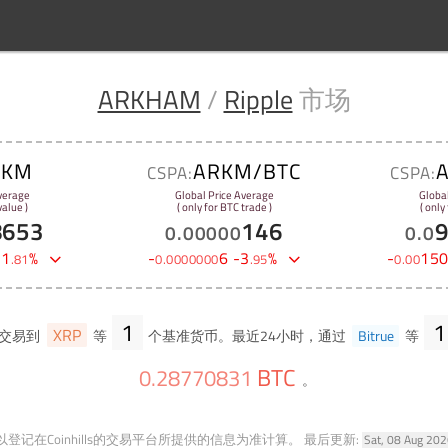
ARKHAM
/
Ripple
市场
RKM
ARKM/BTC
CSPA:
CSPA:
verage
Global Price Average
Globa
alue )
( only for BTC trade )
( only
8653
146
0
.
00000
0
.
0
-
1
%
-
6
-
3
%
-
15
.
81
0
.
0000000
.
95
0
.
00
1
1
XRP
交易到
等
个基准货币。最近24小时，通过
Bitrue
等
BTC
0
.
28770831
。
登记在Coinhills的交易平台所提供的信息为准计算。
最后更新:
Sat, 08 Aug 20