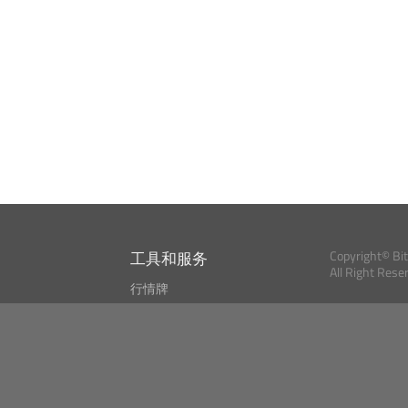
工具和服务
Copyright© Bi
All Right Rese
行情牌
?
比特币 显示器
Bitcoin, Ether an
cryptocurrencies 
市场探测器
新闻资讯
搜索
Public API