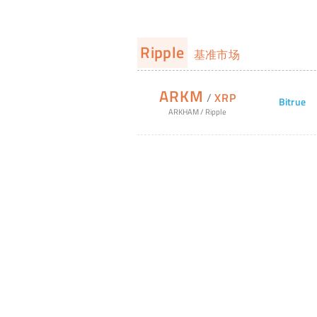
Ripple
基准市场
ARKM
/
XRP
Bitrue
ARKHAM
/
Ripple