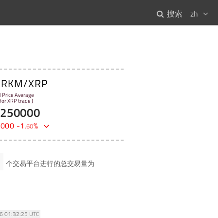
搜索
zh
ARKM/XRP
l Price Average
 for XRP trade )
9250000
0000
-
1
%
.
60
个交易平台进行的总交易量为
26 01:32:25 UTC