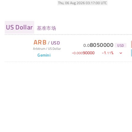
Thu, 06 Aug 2026 03:17:00 UTC
US Dollar
基准市场
ARB
/
USD
8050000
0
.
0
USD
Arbitrum
/
US Dollar
-
90000
-
1
%
0
.
000
.
11
Gemini