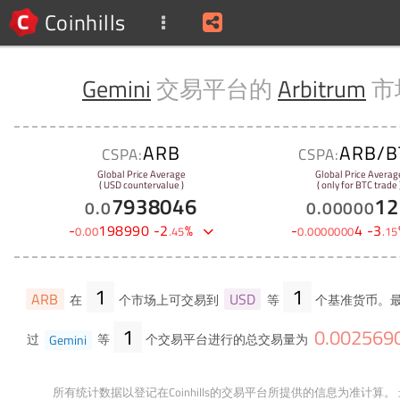
Coinhills
Gemini
交易平台的
Arbitrum
市
ARB
ARB/B
CSPA:
CSPA:
Global Price Average
Global Price Averag
( USD countervalue )
( only for BTC trade 
7938046
12
0
.
0
0
.
00000
-
198990
-
2
%
-
4
-
3
0
.
00
.
45
0
.
0000000
.
15
1
1
ARB
USD
在
个市场上可交易到
等
个基准货币。最
1
0
.
002569
过
Gemini
等
个交易平台进行的总交易量为
所有统计数据以登记在Coinhills的交易平台所提供的信息为准计算。