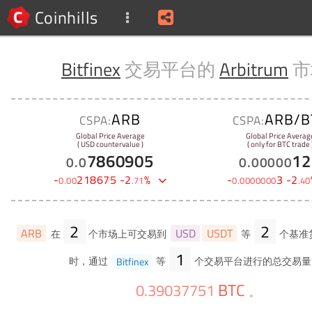
Coinhills
Bitfinex
交易平台的
Arbitrum
市
ARB
ARB/B
CSPA:
CSPA:
Global Price Average
Global Price Averag
( USD countervalue )
( only for BTC trade 
7860905
12
0
.
0
0
.
00000
-
218675
-
2
%
-
3
-
2
0
.
00
.
71
0
.
0000000
.
40
2
2
ARB
USD
USDT
在
个市场上可交易到
等
个基准
1
时，通过
Bitfinex
等
个交易平台进行的总交易量
BTC
0
.
39037751
。