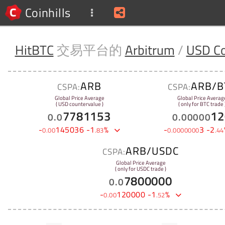
Coinhills
HitBTC
交易平台的
Arbitrum
/
USD Co
ARB
ARB/B
CSPA:
CSPA:
Global Price Average
Global Price Averag
( USD countervalue )
( only for BTC trade 
7781153
12
0
.
0
0
.
00000
-
145036
-
1
%
-
3
-
2
0
.
00
.
83
0
.
0000000
.
44
ARB/USDC
CSPA:
Global Price Average
( only for USDC trade )
7800000
0
.
0
-
120000
-
1
%
0
.
00
.
52