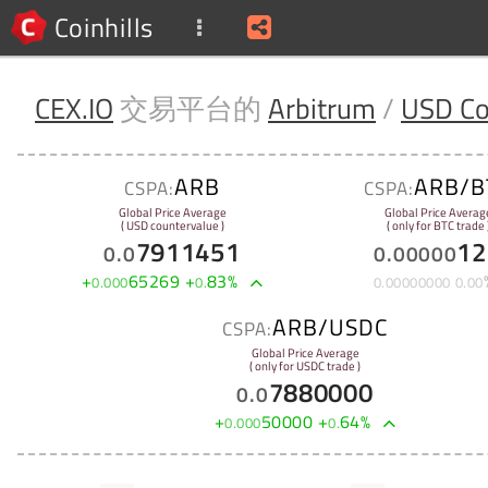
Coinhills
CEX.IO
交易平台的
Arbitrum
/
USD Co
ARB
ARB/B
CSPA:
CSPA:
Global Price Average
Global Price Averag
( USD countervalue )
( only for BTC trade 
7911451
12
0
.
0
0
.
00000
+
65269
+
83
%
0
.
000
0
.
0
.
00000000
0
.
00
ARB/USDC
CSPA:
Global Price Average
( only for USDC trade )
7880000
0
.
0
+
50000
+
64
%
0
.
000
0
.