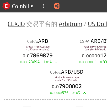
Coinhills
CEX.IO
交易平台的
Arbitrum
/
US Doll
ARB
ARB/B
CSPA:
CSPA:
Global Price Average
Global Price Averag
( USD countervalue )
( only for BTC trade 
7869879
12
0
.
0
0
.
00000
+
78694
+
1
%
+
1
+
8
0
.
000
.
01
0
.
0000000
0
.
ARB/USD
CSPA:
Global Price Average
( only for USD trade )
7900002
0
.
0
+
376
+
%
0
.
00000
0
.
00