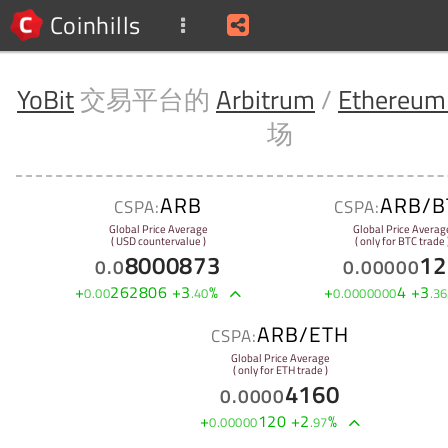
Coinhills
YoBit
交易平台的
Arbitrum
/
Ethereum
场
ARB
ARB/B
CSPA:
CSPA:
Global Price Average
Global Price Averag
( USD countervalue )
( only for BTC trade 
8000873
12
0
.
0
0
.
00000
+
262806
+
3
%
+
4
+
3
0
.
00
.
40
0
.
0000000
.
36
ARB/ETH
CSPA:
Global Price Average
( only for ETH trade )
4160
0
.
0000
+
120
+
2
%
0
.
00000
.
97