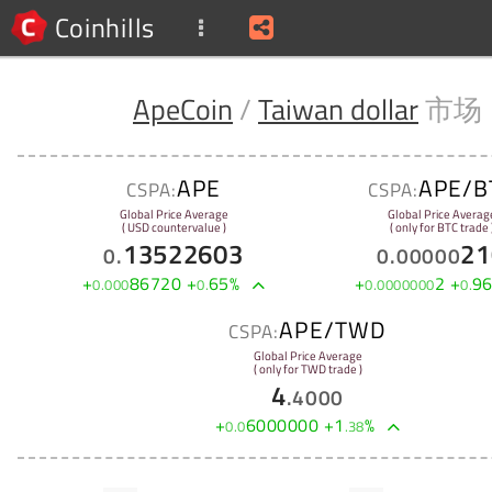
Coinhills
ApeCoin
/
Taiwan dollar
市场
APE
APE/B
CSPA:
CSPA:
Global Price Average
Global Price Averag
( USD countervalue )
( only for BTC trade 
13522603
21
0
.
0
.
00000
+
86720
+
65
%
+
2
+
9
0
.
000
0
.
0
.
0000000
0
.
APE/TWD
CSPA:
Global Price Average
( only for TWD trade )
4
.
4000
+
6000000
+
1
%
0
.
0
.
38