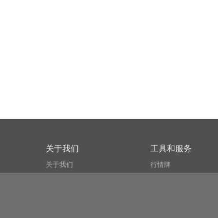
关于我们
工具和服务
关于我们
行情牌
什么叫CSPA?
比特币 显示器
用户协议
市场探测器
新闻资讯
搜索