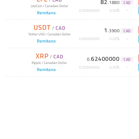
82
.
1880
CAD
LiteCoin
/
Canadian Dollar
%
0
.
00000000
0
.
00
Remitano
USDT
/
CAD
1
.
3900
CAD
Tether USD
/
Canadian Dollar
%
0
.
00000000
0
.
00
Remitano
XRP
/
CAD
62400000
0
.
CAD
Ripple
/
Canadian Dollar
%
0
.
00000000
0
.
00
Remitano