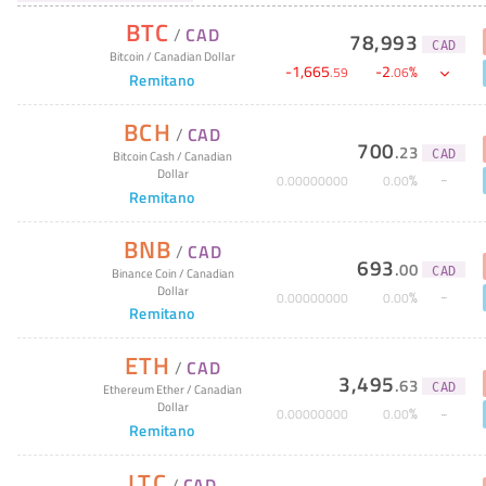
BTC
/
CAD
78,993
CAD
Bitcoin
/
Canadian Dollar
-
1,665
-
2
%
.
59
.
06
Remitano
BCH
/
CAD
700
.
23
CAD
Bitcoin Cash
/
Canadian
Dollar
%
0
.
00000000
0
.
00
Remitano
BNB
/
CAD
693
.
00
CAD
Binance Coin
/
Canadian
Dollar
%
0
.
00000000
0
.
00
Remitano
ETH
/
CAD
3,495
.
63
CAD
Ethereum Ether
/
Canadian
Dollar
%
0
.
00000000
0
.
00
Remitano
LTC
/
CAD