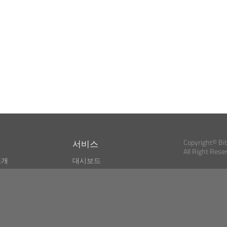
서비스
Copyright© Bi
All Right Rese
소개
대시보드
스
비트코인 모니터
Bitcoin, Ether an
cryptocurrencies 
마켓 파인더
뉴스리더
검색
Public API