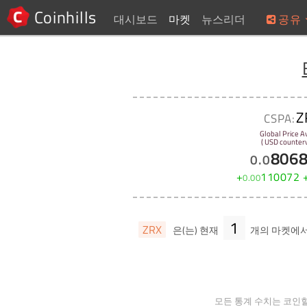
Coinhills
대시보드
마켓
뉴스리더
공유
Z
CSPA:
Global Price A
( USD counterv
806
0
.
0
+
110072
0
.
00
1
ZRX
은(는) 현재
개의 마켓에
모든 통계 수치는 코인