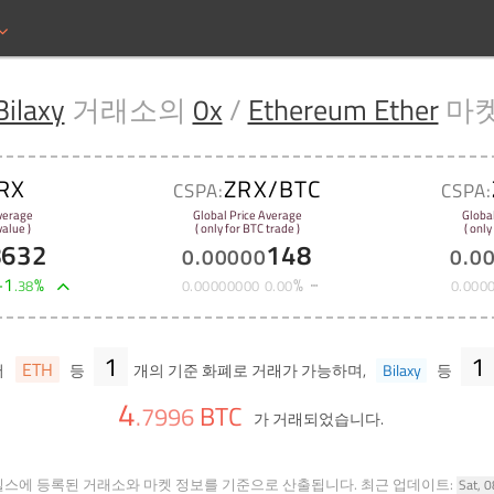
Bilaxy
거래소의
0x
/
Ethereum Ether
마
RX
ZRX/BTC
CSPA:
CSPA:
verage
Global Price Average
Globa
alue )
( only for BTC trade )
( only
8632
148
0
.
00000
0
.
0
+
1
%
%
.
38
0
.
00000000
0
.
00
0
.
000
1
1
ETH
서
등
개의 기준 화폐로 거래가 가능하며,
Bilaxy
등
4
BTC
.
7996
가 거래되었습니다.
힐스에 등록된 거래소와 마켓 정보를 기준으로 산출됩니다.
최근 업데이트:
Sat, 