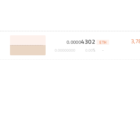
3,7
4302
0
.
0000
ETH
%
0
.
00000000
0
.
00