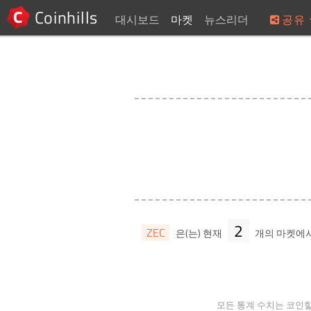
Coinhills
대시보드
마켓
뉴스리더
공유
2
ZEC
은(는) 현재
개의 마켓에
모든 통계 수치는 코인