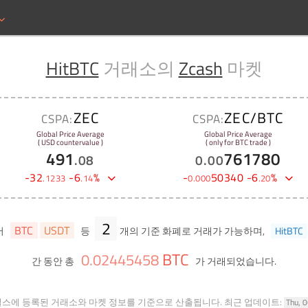
HitBTC
거래소의
Zcash
마켓
ZEC
ZEC/BTC
CSPA:
CSPA:
Global Price Average
Global Price Average
( USD countervalue )
( only for BTC trade )
491
761780
.
08
0
.
00
-
32
-
6
%
-
50340
-
6
%
.
1233
.
14
0
.
000
.
20
2
BTC
USDT
서
등
개의 기준 화폐로 거래가 가능하며,
HitBTC
BTC
0
.
02445458
간 동안 총
가 거래되었습니다.
힐스에 등록된 거래소와 마켓 정보를 기준으로 산출됩니다.
최근 업데이트:
Thu, 