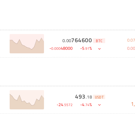
764600
0
.
0
0
.
00
BTC
0
.
0
-
48000
-
5
%
0
.
000
.
91
493
.
18
USDT
1
-
24
-
4
%
.
5572
.
74