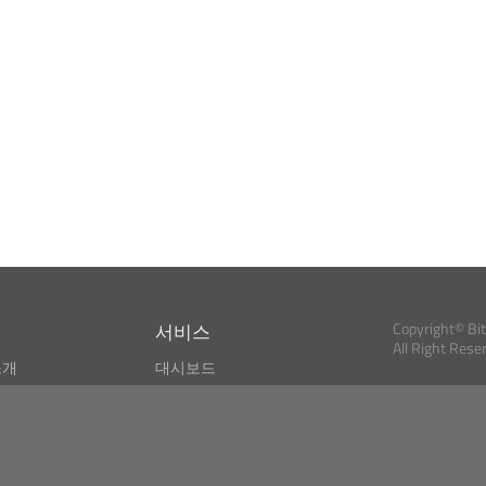
서비스
Copyright© Bi
All Right Rese
소개
대시보드
스
비트코인 모니터
Bitcoin, Ether an
cryptocurrencies 
마켓 파인더
뉴스리더
검색