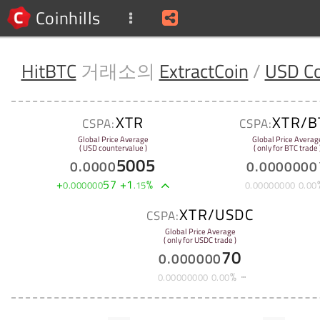
Coinhills
HitBTC
거래소의
ExtractCoin
/
USD Co
XTR
XTR/B
CSPA:
CSPA:
Global Price Average
Global Price Averag
( USD countervalue )
( only for BTC trade 
5005
0
.
0000
0
.
0000000
+
57
+
1
%
0
.
000000
.
15
0
.
00000000
0
.
00
XTR/USDC
CSPA:
Global Price Average
( only for USDC trade )
70
0
.
000000
%
0
.
00000000
0
.
00