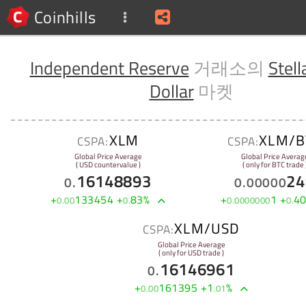
Coinhills
Independent Reserve
거래소의
Stell
Dollar
마켓
XLM
XLM/B
CSPA:
CSPA:
Global Price Average
Global Price Averag
( USD countervalue )
( only for BTC trade 
16148893
24
0
.
0
.
00000
+
133454
+
83
%
+
1
+
4
0
.
00
0
.
0
.
0000000
0
.
XLM/USD
CSPA:
Global Price Average
( only for USD trade )
16146961
0
.
+
161395
+
1
%
0
.
00
.
01