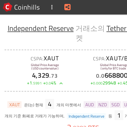
Coinhills
Independent Reserve
거래소의
Tether
켓
XAUT
XAUT/
CSPA:
CSPA:
Global Price Average
Global Price Averag
( USD countervalue )
( only for BTC trade 
4,329
66880
.
73
0
.
0
+
1
+
4
%
+
29948
+
4
.
5991
0
.
0
0
.
000
0
.
4
XAUT
AUD
NZD
SGD
U
은(는) 현재
개의 마켓에서
1
개의 기준 화폐로 거래가 가능하며,
Independent Reserve
등