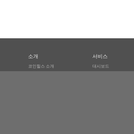
소개
서비스
코인힐스 소개
대시보드
CSPA 인덱스
비트코인 모니터
이용약관
마켓 파인더
뉴스리더
검색
Public API
Copyright© Bithumb.
All Right Reserved.