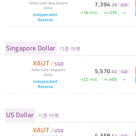
7,394
Tether Gold
/
New Zealand
.
26
NZD
Dollar
+
16
+
23
%
.
9900
0
.
Independent
Reserve
Singapore Dollar
기준 마켓
XAUT
/
SGD
5,570
Tether Gold
/
Singapore
.
02
SGD
Dollar
+
22
+
40
%
.
1900
0
.
Independent
Reserve
US Dollar
기준 마켓
XAUT
/
USD
4,358
.
62