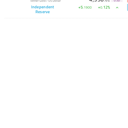
Tether Gold
/
US Dollar
USD
Independent
+
5
+
12
%
.
1900
0
.
Reserve