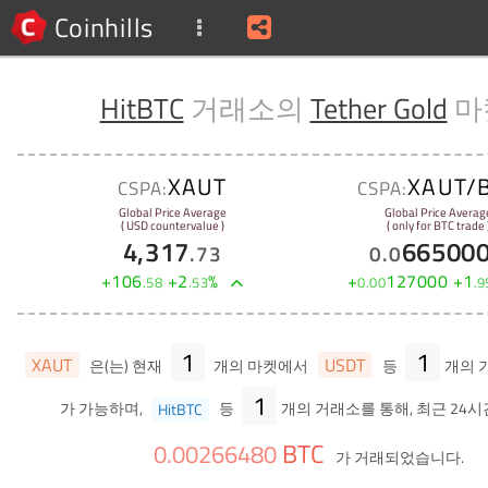
Coinhills
HitBTC
거래소의
Tether Gold
마
XAUT
XAUT/
CSPA:
CSPA:
Global Price Average
Global Price Averag
( USD countervalue )
( only for BTC trade 
4,317
66500
.
73
0
.
0
+
106
+
2
%
+
127000
+
1
.
58
.
53
0
.
00
.
9
1
1
XAUT
USDT
은(는) 현재
개의 마켓에서
등
개의 
1
가 가능하며,
HitBTC
등
개의 거래소를 통해, 최근 24시
BTC
0
.
00266480
가 거래되었습니다.