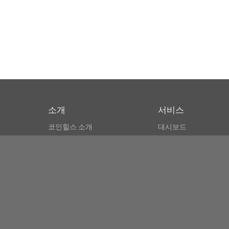
소개
서비스
코인힐스 소개
대시보드
CSPA 인덱스
비트코인 모니터
이용약관
마켓 파인더
뉴스리더
검색
Public API
Copyright© Bithumb.