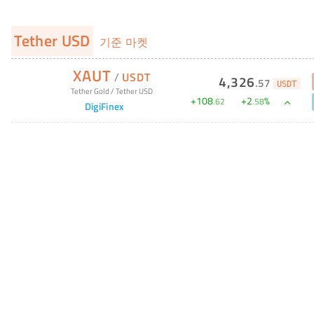
Tether USD
기준 마켓
XAUT
/
USDT
4,326
.
57
USDT
Tether Gold
/
Tether USD
+
108
+
2
%
.
62
.
58
DigiFinex