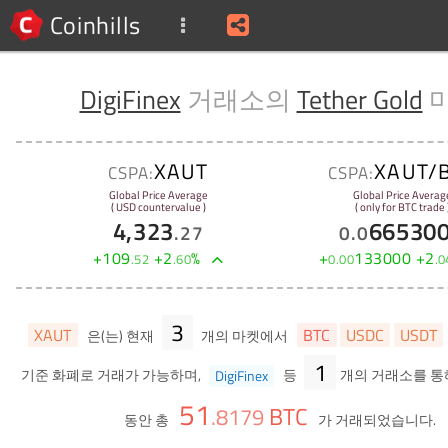
Coinhills
DigiFinex
거래소의
Tether Gold
XAUT
XAUT/
CSPA:
CSPA:
Global Price Average
Global Price Averag
( USD countervalue )
( only for BTC trade 
4,323
66530
.
27
0
.
0
+
109
+
2
%
+
133000
+
2
.
52
.
60
0
.
00
.
0
3
XAUT
BTC
USDC
USDT
은(는) 현재
개의 마켓에서
1
기준 화폐로 거래가 가능하며,
DigiFinex
등
개의 거래소를 통해
51
BTC
.
8179
동안 총
가 거래되었습니다.