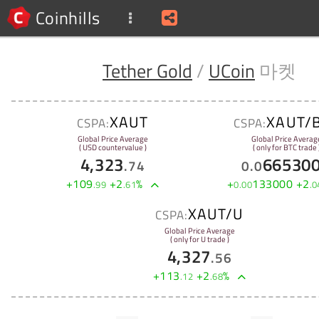
Coinhills
Tether Gold
/
UCoin
마켓
XAUT
XAUT/
CSPA:
CSPA:
Global Price Average
Global Price Averag
( USD countervalue )
( only for BTC trade 
4,323
66530
.
74
0
.
0
+
109
+
2
%
+
133000
+
2
.
99
.
61
0
.
00
.
0
XAUT/U
CSPA:
Global Price Average
( only for U trade )
4,327
.
56
+
113
+
2
%
.
12
.
68