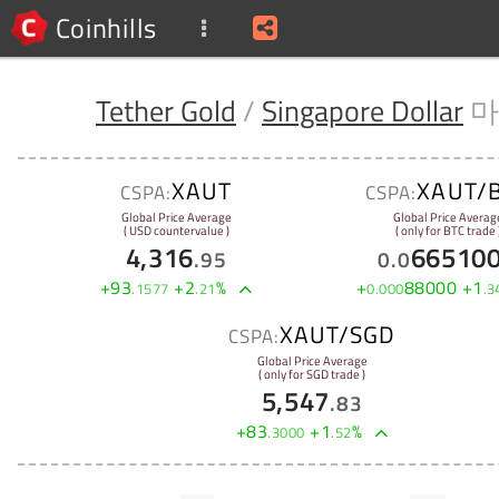
Coinhills
Tether Gold
/
Singapore Dollar
마
XAUT
XAUT/
CSPA:
CSPA:
Global Price Average
Global Price Averag
( USD countervalue )
( only for BTC trade 
4,316
66510
.
95
0
.
0
+
93
+
2
%
+
88000
+
1
.
1577
.
21
0
.
000
.
3
XAUT/SGD
CSPA:
Global Price Average
( only for SGD trade )
5,547
.
83
+
83
+
1
%
.
3000
.
52