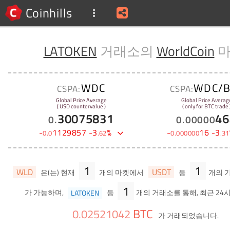
Coinhills
LATOKEN
거래소의
WorldCoin
마
WDC
WDC/B
CSPA:
CSPA:
Global Price Average
Global Price Averag
( USD countervalue )
( only for BTC trade 
30075831
46
0
.
0
.
00000
-
1129857
-
3
%
-
16
-
3
0
.
0
.
62
0
.
000000
.
31
1
1
WLD
USDT
은(는) 현재
개의 마켓에서
등
개의 
1
가 가능하며,
LATOKEN
등
개의 거래소를 통해, 최근 24
BTC
0
.
02521042
가 거래되었습니다.