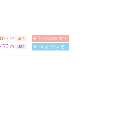
,817
.
37
대시보드에 추가
WLD
,473
.
75
마켓으로 이동
USD