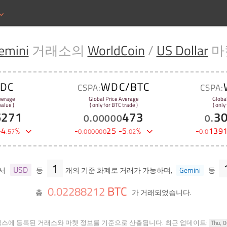
emini
거래소의
WorldCoin
/
US Dollar
마
DC
WDC/BTC
CSPA:
CSPA:
verage
Global Price Average
Globa
alue )
( only for BTC trade )
( only
5271
473
3
0
.
00000
0
.
-
4
%
-
25
-
5
%
-
139
.
57
0
.
000000
.
02
0
.
0
1
USD
에서
등
개의 기준 화폐로 거래가 가능하며,
Gemini
등
BTC
0
.
02288212
총
가 거래되었습니다.
힐스에 등록된 거래소와 마켓 정보를 기준으로 산출됩니다.
최근 업데이트:
Thu, 