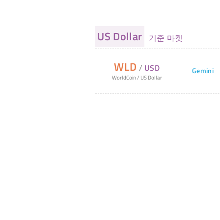
US Dollar
기준 마켓
WLD
/
USD
Gemini
WorldCoin
/
US Dollar