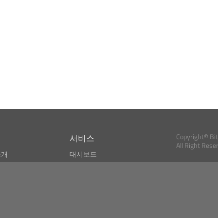
서비스
Copyright© Bi
All Right Rese
소개
대시보드
스
비트코인 모니터
Bitcoin, Ether an
cryptocurrencies 
마켓 파인더
뉴스리더
검색
Public API