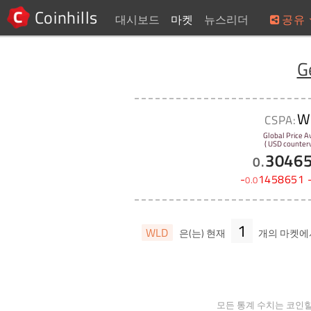
Coinhills
대시보드
마켓
뉴스리더
공유
G
W
CSPA:
Global Price A
( USD counterv
3046
0
.
-
1458651
0
.
0
1
WLD
은(는) 현재
개의 마켓
모든 통계 수치는 코인