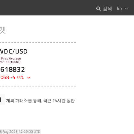
검색
ko
켓
WDC/USD
l Price Average
 for USD trade )
0618832
1068
-
4
%
.
35
1
개의 거래소를 통해, 최근 24시간 동안
06 Aug 2026 12:09:00 UTC