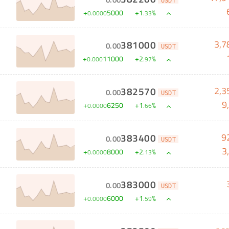
USDT
+
5000
+
1
%
0
.
0000
.
33
3,7
381000
0
.
00
USDT
+
11000
+
2
%
0
.
000
.
97
2,3
382570
0
.
00
USDT
9
+
6250
+
1
%
0
.
0000
.
66
9
383400
0
.
00
USDT
3
+
8000
+
2
%
0
.
0000
.
13
383000
0
.
00
USDT
+
6000
+
1
%
0
.
0000
.
59