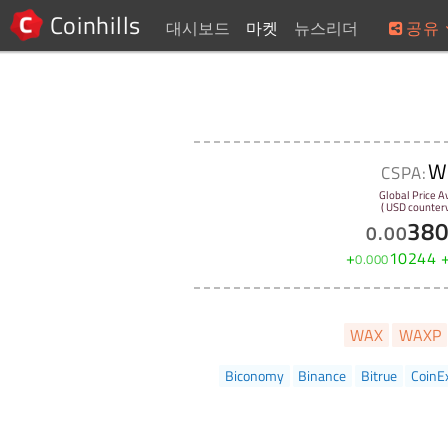
Coinhills
대시보드
마켓
뉴스리더
공유
W
CSPA:
Global Price A
( USD counterv
38
0
.
00
+
10244
0
.
000
WAX
WAXP
Biconomy
Binance
Bitrue
CoinE