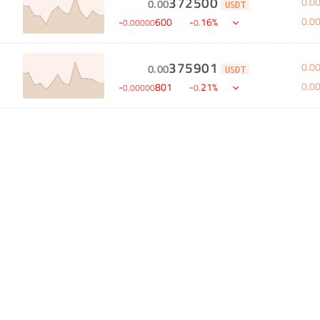
372500
0
.
0
0
.
00
USDT
0
.
0
-
600
-
16
%
0
.
00000
0
.
375901
0
.
0
0
.
00
USDT
0
.
0
-
801
-
21
%
0
.
00000
0
.