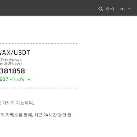
검색
ko
WAX/USDT
l Price Average
 for USDT trade )
381858
887
+
1
%
.
30
 거래가 가능하며,
의 거래소를 통해, 최근 24시간 동안 총