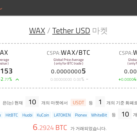
WAX
/
Tether USD
마켓
AX
WAX/BTC
CSPA:
CSPA:
verage
Global Price Average
Globa
alue )
( only for BTC trade )
( only
0153
5
0
.
0000000
0
.
00
+
2
%
%
+
4
.
77
0
.
00000000
0
.
00
0
.
0000
10
1
USDT
은(는) 현재
개의 마켓에서
등
개의 기준 화폐로
10
x
HitBTC
Huobi
KuCoin
LATOKEN
Pionex
WhiteBit
등
개
6
BTC
.
2924
가 거래되었습니다.