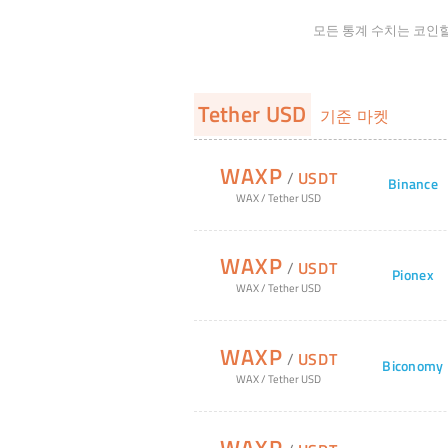
모든 통계 수치는 코인
Tether USD
기준 마켓
WAXP
/
USDT
Binance
WAX
/
Tether USD
WAXP
/
USDT
Pionex
WAX
/
Tether USD
WAXP
/
USDT
Biconomy
WAX
/
Tether USD