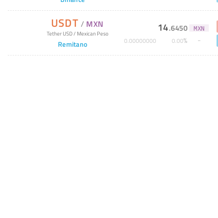
USDT
/
MXN
14
.
6450
MXN
Tether USD
/
Mexican Peso
%
0
.
00000000
0
.
00
Remitano