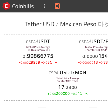
Coinhills
Tether USD
/
Mexican Peso
마
USDT
USDT/
CSPA:
CSPA:
Global Price Average
Global Price Averag
( USD countervalue )
( only for BTC trade 
99866775
154
0
.
0
.
0000
-
29959
-
3
%
-
13
-
83
0
.
000
0
.
0
0
.
000000
0
.
USDT/MXN
CSPA:
Global Price Average
( only for MXN trade )
17
.
2300
+
200000
+
1
%
0
.
00
0
.
0