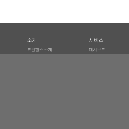
소개
서비스
코인힐스 소개
대시보드
CSPA 인덱스
비트코인 모니터
이용약관
마켓 파인더
뉴스리더
검색
Public API
Copyright© Bithumb.
All Right Reserved.
Bitcoin, Ether and all other
cryptocurrencies markets' live price