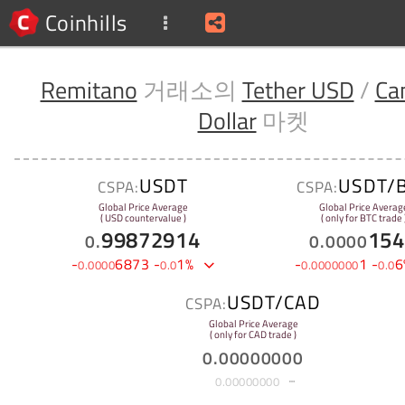
Coinhills
Remitano
거래소의
Tether USD
/
Ca
Dollar
마켓
USDT
USDT/
CSPA:
CSPA:
Global Price Average
Global Price Averag
( USD countervalue )
( only for BTC trade 
99872914
154
0
.
0
.
0000
-
6873
-
1
%
-
1
-
6
0
.
0000
0
.
0
0
.
0000000
0
.
0
USDT/CAD
CSPA:
Global Price Average
( only for CAD trade )
0
.
00000000
0
.
00000000