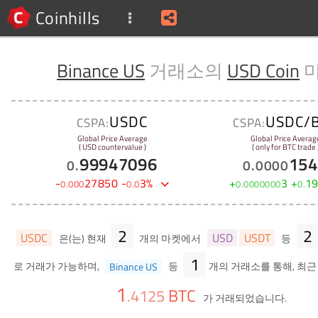
Coinhills
Binance US
거래소의
USD Coin
USDC
USDC/
CSPA:
CSPA:
Global Price Average
Global Price Averag
( USD countervalue )
( only for BTC trade 
99947096
154
0
.
0
.
0000
-
27850
-
3
%
+
3
+
1
0
.
000
0
.
0
0
.
0000000
0
.
2
2
USDC
USD
USDT
은(는) 현재
개의 마켓에서
등
1
로 거래가 가능하며,
Binance US
등
개의 거래소를 통해, 최근
1
BTC
.
4125
가 거래되었습니다.