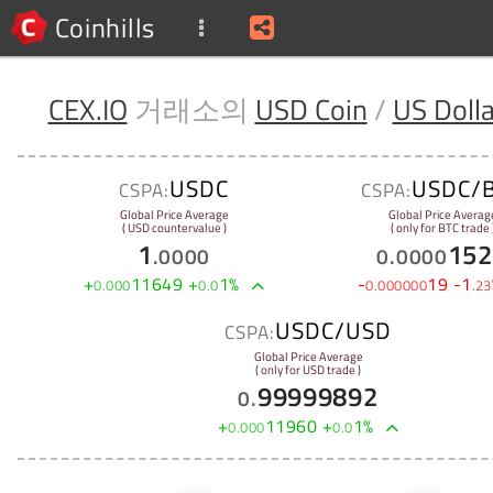
Coinhills
CEX.IO
거래소의
USD Coin
/
US Dolla
USDC
USDC/
CSPA:
CSPA:
Global Price Average
Global Price Averag
( USD countervalue )
( only for BTC trade 
1
152
.
0000
0
.
0000
+
11649
+
1
%
-
19
-
1
0
.
000
0
.
0
0
.
000000
.
23
USDC/USD
CSPA:
Global Price Average
( only for USD trade )
99999892
0
.
+
11960
+
1
%
0
.
000
0
.
0