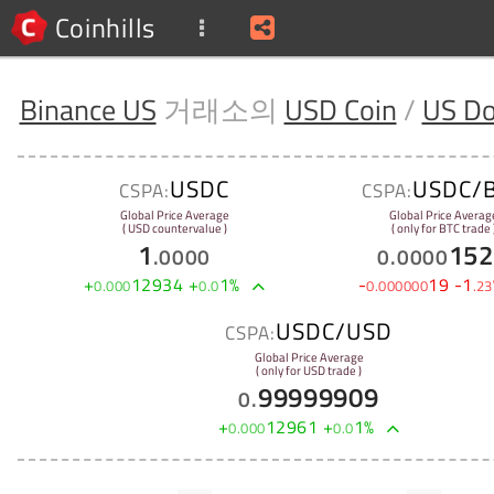
Coinhills
Binance US
거래소의
USD Coin
/
US Do
USDC
USDC/
CSPA:
CSPA:
Global Price Average
Global Price Averag
( USD countervalue )
( only for BTC trade 
1
152
.
0000
0
.
0000
+
12934
+
1
%
-
19
-
1
0
.
000
0
.
0
0
.
000000
.
23
USDC/USD
CSPA:
Global Price Average
( only for USD trade )
99999909
0
.
+
12961
+
1
%
0
.
000
0
.
0