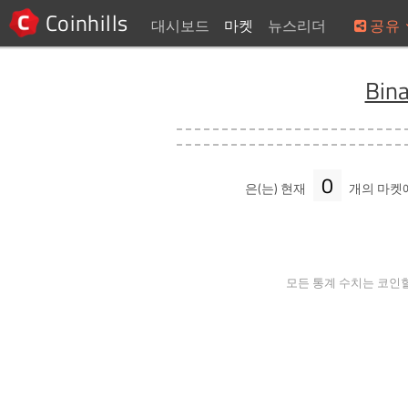
Coinhills
대시보드
마켓
뉴스리더
공유
Bin
0
은(는) 현재
개의 마켓
모든 통계 수치는 코인