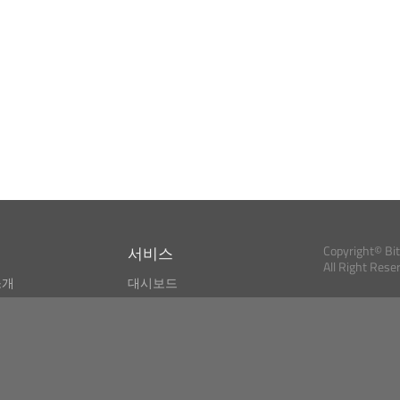
서비스
Copyright© Bi
All Right Rese
소개
대시보드
스
비트코인 모니터
Bitcoin, Ether an
cryptocurrencies 
마켓 파인더
뉴스리더
검색
Public API