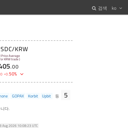
검색
ko
USDC/KRW
l Price Average
 for KRW trade )
405
.
00
-
50
%
00
0
.
5
none
GOPAX
Korbit
Upbit
등
니다.
08 Aug 2026 10:08:23 UTC