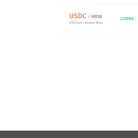
USDC
/
KRW
GOPAX
USD Coin
/
Korean Won