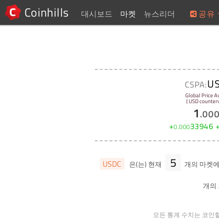
Coinhills
대시보드
마켓
뉴스리더
공유
U
CSPA:
Global Price A
( USD counterv
1
.
00
+
33946
0
.
000
5
USDC
은(는) 현재
개의 마켓
개의 
모든 통계 수치는 코인