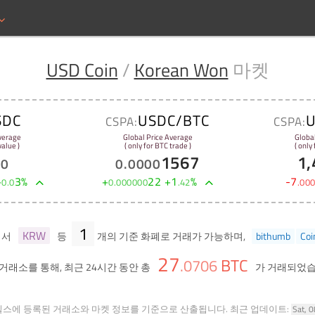
USD Coin
/
Korean Won
마켓
SDC
USDC/BTC
CSPA:
CSPA:
verage
Global Price Average
Globa
alue )
( only for BTC trade )
( only
1567
1,
00
0
.
0000
+
3
%
+
22
+
1
%
-
7
0
.
0
0
.
000000
.
42
.
00
1
KRW
에서
등
개의 기준 화폐로 거래가 가능하며,
bithumb
Coi
27
BTC
.
0706
거래소를 통해, 최근 24시간 동안 총
가 거래되었습
힐스에 등록된 거래소와 마켓 정보를 기준으로 산출됩니다.
최근 업데이트:
Sat, 