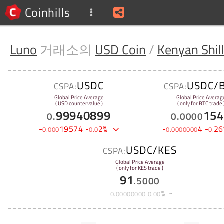
Coinhills
Luno
거래소의
USD Coin
/
Kenyan Shil
USDC
USDC/
CSPA:
CSPA:
Global Price Average
Global Price Averag
( USD countervalue )
( only for BTC trade 
99940899
154
0
.
0
.
0000
-
19574
-
2
%
-
4
-
26
0
.
000
0
.
0
0
.
0000000
0
.
USDC/KES
CSPA:
Global Price Average
( only for KES trade )
91
.
5000
%
0
.
00000000
0
.
00