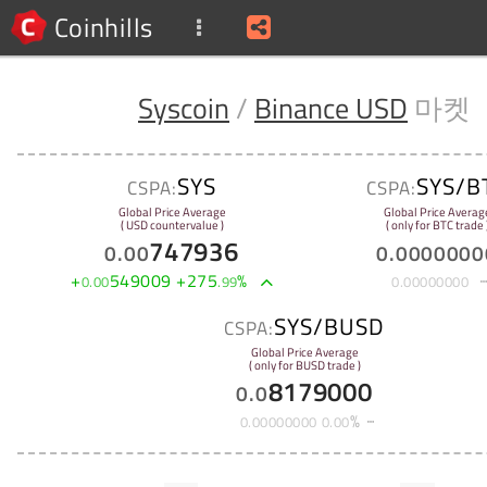
Coinhills
Syscoin
/
Binance USD
마켓
SYS
SYS/B
CSPA:
CSPA:
Global Price Average
Global Price Averag
( USD countervalue )
( only for BTC trade 
747936
0
.
00
0
.
0000000
+
549009
+
275
%
0
.
00
.
99
0
.
00000000
SYS/BUSD
CSPA:
Global Price Average
( only for BUSD trade )
8179000
0
.
0
%
0
.
00000000
0
.
00