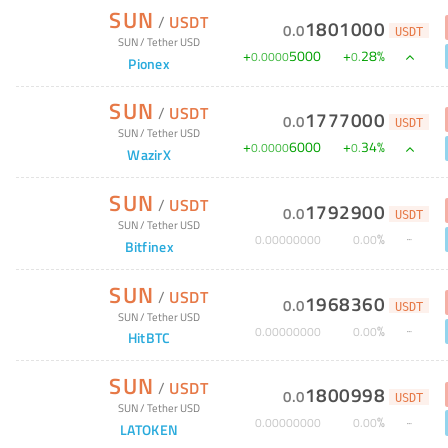
SUN
/
USDT
1801000
0
.
0
USDT
SUN
/
Tether USD
+
5000
+
28
%
0
.
0000
0
.
Pionex
SUN
/
USDT
1777000
0
.
0
USDT
SUN
/
Tether USD
+
6000
+
34
%
0
.
0000
0
.
WazirX
SUN
/
USDT
1792900
0
.
0
USDT
SUN
/
Tether USD
%
0
.
00000000
0
.
00
Bitfinex
SUN
/
USDT
1968360
0
.
0
USDT
SUN
/
Tether USD
%
0
.
00000000
0
.
00
HitBTC
SUN
/
USDT
1800998
0
.
0
USDT
SUN
/
Tether USD
%
0
.
00000000
0
.
00
LATOKEN