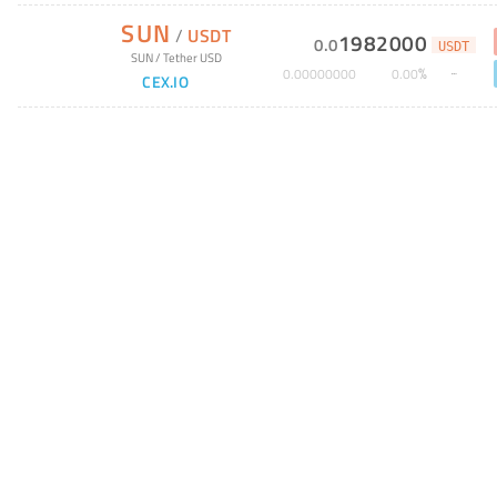
SUN
/
USDT
1982000
0
.
0
USDT
SUN
/
Tether USD
%
0
.
00000000
0
.
00
CEX.IO