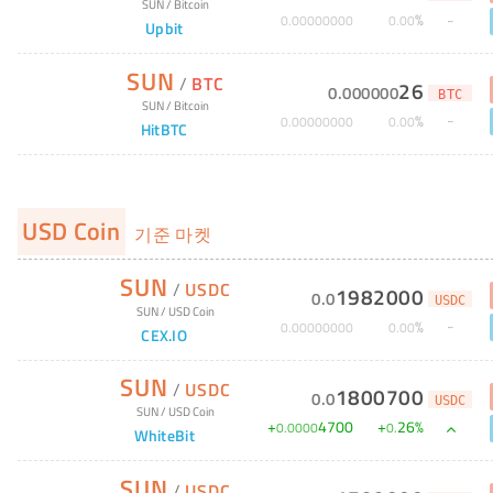
SUN
/
Bitcoin
%
0
.
00000000
0
.
00
Upbit
SUN
/
BTC
26
0
.
000000
BTC
SUN
/
Bitcoin
%
0
.
00000000
0
.
00
HitBTC
USD Coin
기준 마켓
SUN
/
USDC
1982000
0
.
0
USDC
SUN
/
USD Coin
%
0
.
00000000
0
.
00
CEX.IO
SUN
/
USDC
1800700
0
.
0
USDC
SUN
/
USD Coin
+
4700
+
26
%
0
.
0000
0
.
WhiteBit
SUN
/
USDC