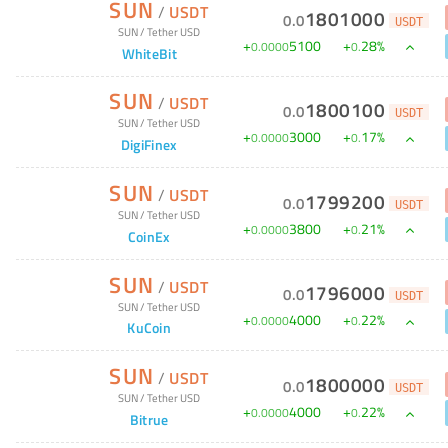
SUN
/
USDT
1801000
0
.
0
USDT
SUN
/
Tether USD
+
5100
+
28
%
0
.
0000
0
.
WhiteBit
SUN
/
USDT
1800100
0
.
0
USDT
SUN
/
Tether USD
+
3000
+
17
%
0
.
0000
0
.
DigiFinex
SUN
/
USDT
1799200
0
.
0
USDT
SUN
/
Tether USD
+
3800
+
21
%
0
.
0000
0
.
CoinEx
SUN
/
USDT
1796000
0
.
0
USDT
SUN
/
Tether USD
+
4000
+
22
%
0
.
0000
0
.
KuCoin
SUN
/
USDT
1800000
0
.
0
USDT
SUN
/
Tether USD
+
4000
+
22
%
0
.
0000
0
.
Bitrue