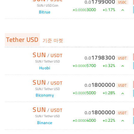
1799000
0
.
0
USDC
SUN
/
USD Coin
+
3000
+
17
%
0
.
0000
0
.
Bitrue
Tether USD
기준 마켓
SUN
/
USDT
1798300
0
.
0
USDT
SUN
/
Tether USD
+
5700
+
32
%
0
.
0000
0
.
Huobi
SUN
/
USDT
1800000
0
.
0
USDT
SUN
/
Tether USD
+
5000
+
28
%
0
.
0000
0
.
Biconomy
SUN
/
USDT
1800000
0
.
0
USDT
SUN
/
Tether USD
+
4000
+
22
%
0
.
0000
0
.
Binance