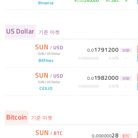
+
240000
+
28
%
0
.
00
0
.
Binance
US Dollar
기준 마켓
SUN
/
USD
1791200
0
.
0
USD
SUN
/
US Dollar
%
0
.
00000000
0
.
00
Bitfinex
SUN
/
USD
1982000
0
.
0
USD
SUN
/
US Dollar
%
0
.
00000000
0
.
00
CEX.IO
Bitcoin
기준 마켓
SUN
/
BTC
28
0
.
000000
BTC