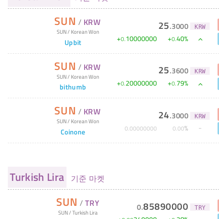
SUN
/
KRW
25
.
3000
KRW
SUN
/
Korean Won
+
10000000
+
40
%
0
.
0
.
Upbit
SUN
/
KRW
25
.
3600
KRW
SUN
/
Korean Won
+
20000000
+
79
%
0
.
0
.
bithumb
SUN
/
KRW
24
.
3000
KRW
SUN
/
Korean Won
%
0
.
00000000
0
.
00
Coinone
Turkish Lira
기준 마켓
SUN
/
TRY
85890000
0
.
TRY
SUN
/
Turkish Lira