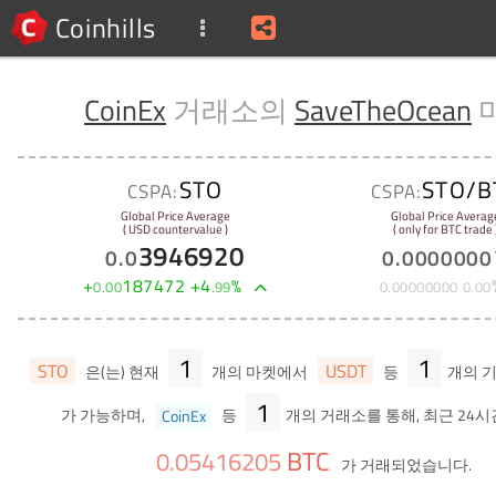
Coinhills
CoinEx
거래소의
SaveTheOcean
STO
STO/B
CSPA:
CSPA:
Global Price Average
Global Price Averag
( USD countervalue )
( only for BTC trade 
3946920
0
.
0
0
.
0000000
+
187472
+
4
%
0
.
00
.
99
0
.
00000000
0
.
00
1
1
STO
USDT
은(는) 현재
개의 마켓에서
등
개의 
1
가 가능하며,
CoinEx
등
개의 거래소를 통해, 최근 24시
BTC
0
.
05416205
가 거래되었습니다.