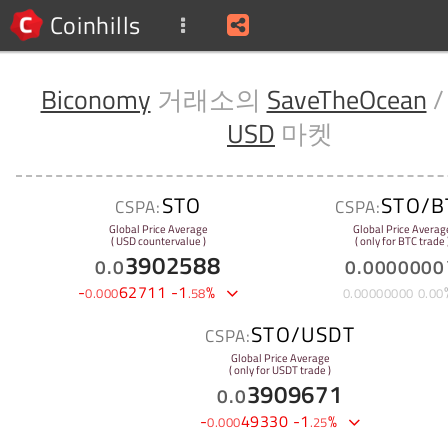
Coinhills
Biconomy
거래소의
SaveTheOcean
USD
마켓
STO
STO/B
CSPA:
CSPA:
Global Price Average
Global Price Averag
( USD countervalue )
( only for BTC trade 
3902588
0
.
0
0
.
0000000
-
62711
-
1
%
0
.
000
.
58
0
.
00000000
0
.
00
STO/USDT
CSPA:
Global Price Average
( only for USDT trade )
3909671
0
.
0
-
49330
-
1
%
0
.
000
.
25