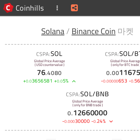
Coinhills
Solana
/
Binance Coin
마켓
SOL
SOL/B
CSPA:
CSPA:
Global Price Average
Global Price Averag
( USD countervalue )
( only for BTC trade 
76
1167
.
4080
0
.
00
+
3656581
+
5
%
-
653
-
5
0
.
0
0
.
0
0
.
00000
0
.
SOL/BNB
CSPA:
Global Price Average
( only for BNB trade )
12660000
0
.
-
30000
-
24
%
0
.
000
0
.