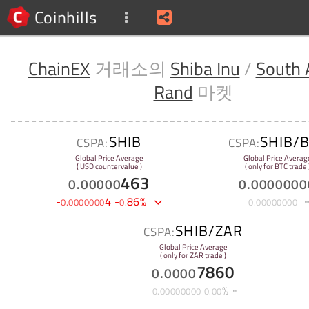
Coinhills
ChainEX
거래소의
Shiba Inu
/
South 
Rand
마켓
SHIB
SHIB/
CSPA:
CSPA:
Global Price Average
Global Price Averag
( USD countervalue )
( only for BTC trade 
463
0
.
00000
0
.
0000000
-
4
-
86
%
0
.
0000000
0
.
0
.
00000000
SHIB/ZAR
CSPA:
Global Price Average
( only for ZAR trade )
7860
0
.
0000
%
0
.
00000000
0
.
00